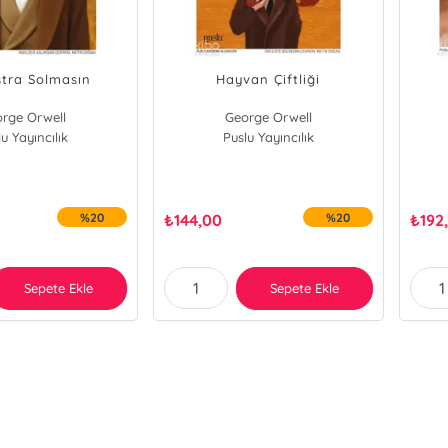
stra Solmasın
Hayvan Çiftliği
rge Orwell
George Orwell
u Yayıncılık
Puslu Yayıncılık
%20
₺
144,00
%20
₺
192
Sepete Ekle
Sepete Ekle