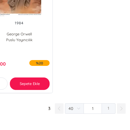
1984
George Orwell
Puslu Yayıncılık
,00
%20
Sepete Ekle
3
1