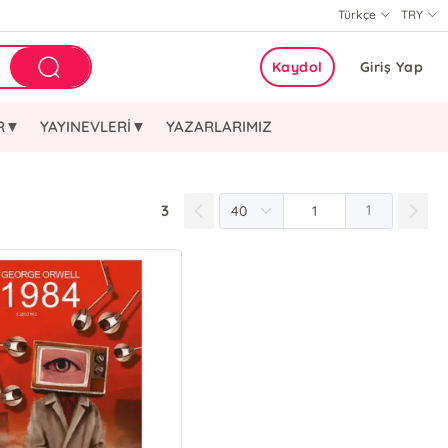
Türkçe
TRY
Kaydol
Giriş Yap
ER▼
YAYINEVLERİ▼
YAZARLARIMIZ
3
1