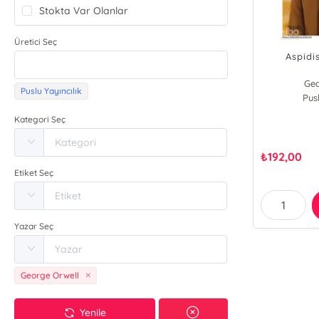
Stokta Var Olanlar
Üretici Seç
Aspidi
Geo
Puslu Yayıncılık
Pusl
Kategori Seç
₺
192,00
Etiket Seç
Yazar Seç
George Orwell
Yenile