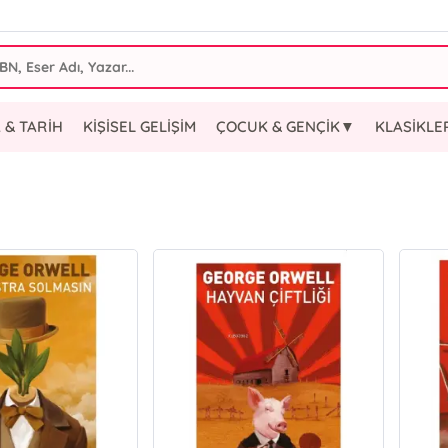
 & TARİH
KİŞİSEL GELİŞİM
ÇOCUK & GENÇİK▼
KLASİKL