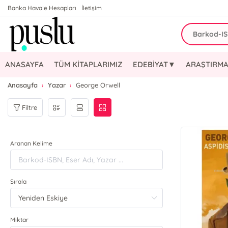
Banka Havale Hesapları
İletişim
ANASAYFA
TÜM KİTAPLARIMIZ
EDEBİYAT▼
ARAŞTIRMA
Anasayfa
Yazar
George Orwell
Filtre
Aranan Kelime
Sırala
Miktar