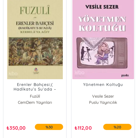
Erenler Bahçesi;(
Yönetmen Koltuğu
Hadîkatu’s Su’ada –
Kerbelâ’ya Ağıt )
Fuzûlî
Vesile Sezer
CemDem Yayınları
Puslu Yayıncılık
₺
350,00
%30
₺
112,00
%20