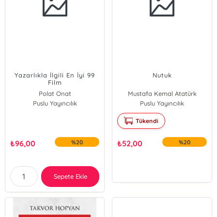
Yazarlıkla İlgili En İyi 99
Nutuk
Film
Polat Onat
Mustafa Kemal Atatürk
Puslu Yayıncılık
Puslu Yayıncılık
Tükendi
₺
96,00
%20
₺
52,00
%20
Sepete Ekle