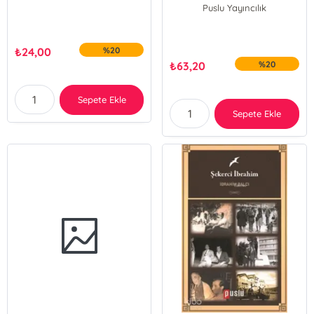
Puslu Yayıncılık
₺
24,00
%20
₺
63,20
%20
Sepete Ekle
Sepete Ekle