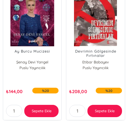
Ay Burcu Mucizesi
Devrimin Gölgesinde
Fırtınalar
Şenay Devi Yangel
Etibar Babayev
Puslu Yayıncılık
Puslu Yayıncılık
₺
144,00
%20
₺
208,00
%20
Sepete Ekle
Sepete Ekle