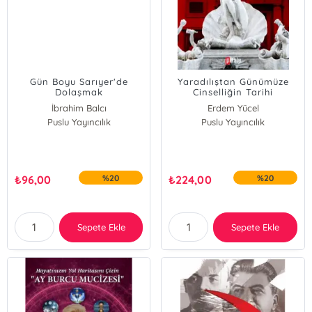
Gün Boyu Sarıyer'de
Yaradılıştan Günümüze
Dolaşmak
Cinselliğin Tarihi
İbrahim Balcı
Erdem Yücel
Puslu Yayıncılık
Puslu Yayıncılık
₺
96,00
%20
₺
224,00
%20
Sepete Ekle
Sepete Ekle