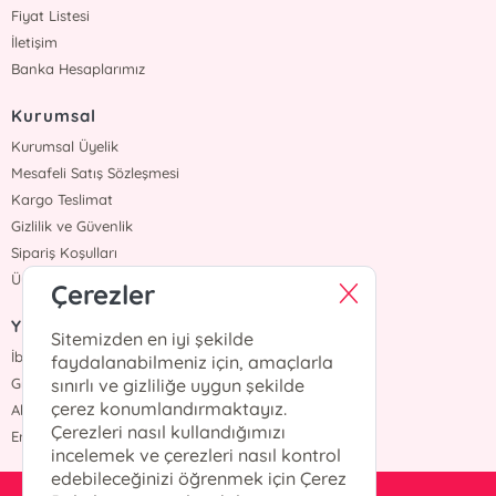
Fiyat Listesi
İletişim
Banka Hesaplarımız
Kurumsal
Kurumsal Üyelik
Mesafeli Satış Sözleşmesi
Kargo Teslimat
Gizlilik ve Güvenlik
Sipariş Koşulları
Üyelik Sözleşmesi
Çerezler
Yazarlar
Sitemizden en iyi şekilde
İbrahim Balcı
faydalanabilmeniz için, amaçlarla
Grimm Kardeşler
sınırlı ve gizliliğe uygun şekilde
çerez konumlandırmaktayız.
Ahmet Hür
Çerezleri nasıl kullandığımızı
Erdem Yücel
incelemek ve çerezleri nasıl kontrol
edebileceğinizi öğrenmek için Çerez