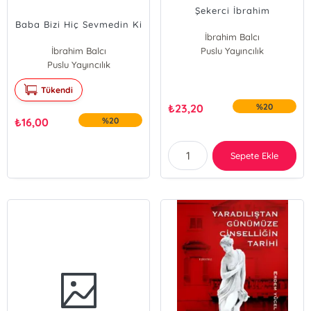
Şekerci İbrahim
Baba Bizi Hiç Sevmedin Ki
İbrahim Balcı
İbrahim Balcı
Puslu Yayıncılık
Puslu Yayıncılık
Tükendi
₺
23,20
%20
₺
16,00
%20
Sepete Ekle