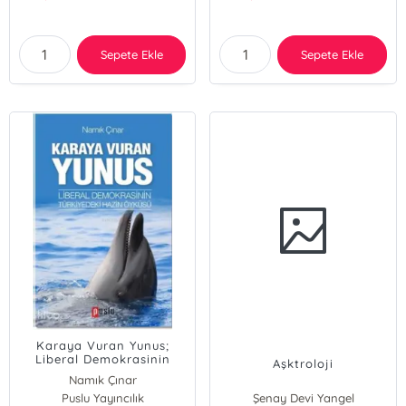
Sepete Ekle
Sepete Ekle
Karaya Vuran Yunus;
Liberal Demokrasinin
Aşktroloji
Türkiyedeki Hazin Öyküsü
Namık Çınar
Puslu Yayıncılık
Şenay Devi Yangel