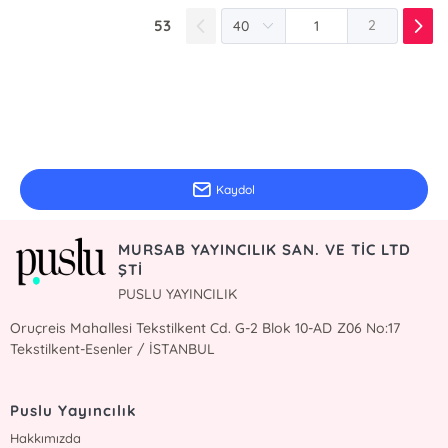
53
2
E-Bülten Kayıt
Güncel bilgiler için kayıt olunuz
Kaydol
MURSAB YAYINCILIK SAN. VE TİC LTD
ŞTİ
PUSLU YAYINCILIK
Oruçreis Mahallesi Tekstilkent Cd. G-2 Blok 10-AD Z06 No:17
Tekstilkent-Esenler / İSTANBUL
Puslu Yayıncılık
Hakkımızda