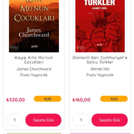
Kayıp Kıta Mu’nun
Osmanlı’dan Cumhuriyet’e
Çocukları
Solcu Türkler
James Churchward
Ahmet Hür
Puslu Yayıncılık
Puslu Yayıncılık
₺
320,00
%20
₺
160,00
%20
Sepete Ekle
Sepete Ekle