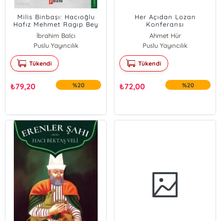
Milis Binbaşı: Hacıoğlu
Her Açıdan Lozan
Hafız Mehmet Ragıp Bey
Konferansı
İbrahim Balcı
Ahmet Hür
Puslu Yayıncılık
Puslu Yayıncılık
Tükendi
Tükendi
₺
79,20
%20
₺
72,00
%20