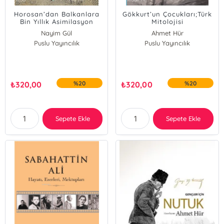
Horosan’dan Balkanlara
Gökkurt’un Çocukları;Türk
Bin Yıllık Asimilasyon
Mitolojisi
;Kıyımlarla Üstü Örtülen
Nayim Gül
Ahmet Hür
İnsancıl Kültür
Puslu Yayıncılık
Puslu Yayıncılık
₺
320,00
%20
₺
320,00
%20
Sepete Ekle
Sepete Ekle