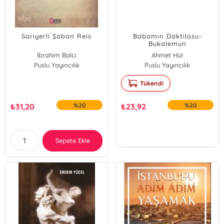
Sarıyerli Şaban Reis
Babamın Daktilosu-
Bukalemun
İbrahim Balcı
Ahmet Hür
Puslu Yayıncılık
Puslu Yayıncılık
Tükendi
₺
31,20
%20
₺
23,92
%20
Sepete Ekle