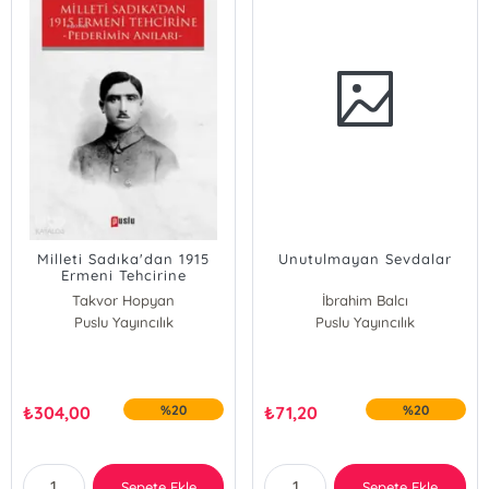
Milleti Sadıka'dan 1915
Unutulmayan Sevdalar
Ermeni Tehcirine
Takvor Hopyan
İbrahim Balcı
Puslu Yayıncılık
Puslu Yayıncılık
₺
304,00
%20
₺
71,20
%20
Sepete Ekle
Sepete Ekle