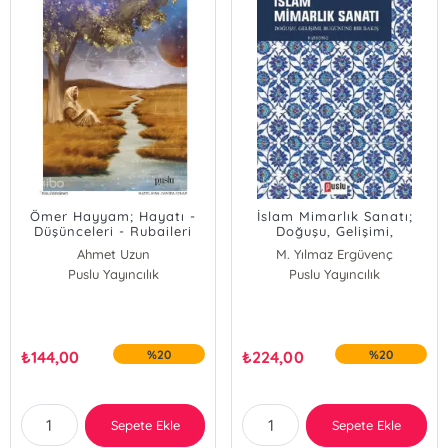
Ömer Hayyam; Hayatı -
İslam Mimarlık Sanatı;
Düşünceleri - Rubaileri
Doğuşu, Gelişimi,
Bugününe Bir Bakış
Ahmet Uzun
M. Yılmaz Ergüvenç
Puslu Yayıncılık
Puslu Yayıncılık
₺
144,00
%20
₺
224,00
%20
Sepete Ekle
Sepete Ekle