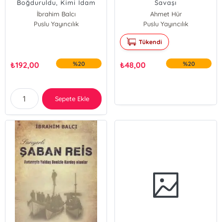
Boğduruldu, Kimi İdam
Savaşı
Edildi, Kimi de...
İbrahim Balcı
Ahmet Hür
Puslu Yayıncılık
Puslu Yayıncılık
Tükendi
₺
192,00
%20
₺
48,00
%20
Sepete Ekle