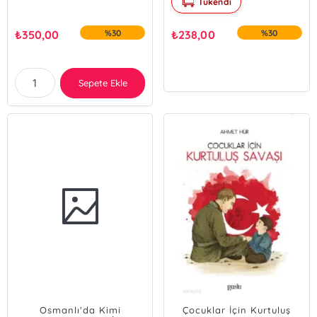
Tükendi
₺
350,00
%30
₺
238,00
%30
Sepete Ekle
Osmanlı'da Kimi
Çocuklar İçin Kurtuluş