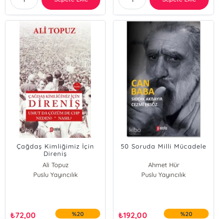
Çağdaş Kimliğimiz İçin
50 Soruda Milli Mücadele
Direniş
Ali Topuz
Ahmet Hür
Puslu Yayıncılık
Puslu Yayıncılık
₺
72,00
%20
₺
192,00
%20