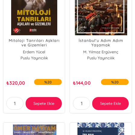
Mitoloji Tanrıları Aşkları
İstanbul'u Adım Adım
ve Gizemleri
Yaşamak
Erdem Yücel
M. Yılmaz Ergüvenç
Puslu Yayıncılık
Puslu Yayıncılık
₺
320,00
%20
₺
144,00
%20
Sepete Ekle
Sepete Ekle