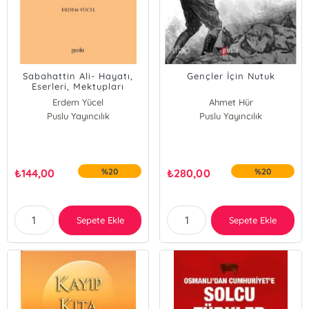
Sabahattin Ali- Hayatı,
Gençler İçin Nutuk
Eserleri, Mektupları
Erdem Yücel
Ahmet Hür
Puslu Yayıncılık
Puslu Yayıncılık
₺
144,00
%20
₺
280,00
%20
Sepete Ekle
Sepete Ekle