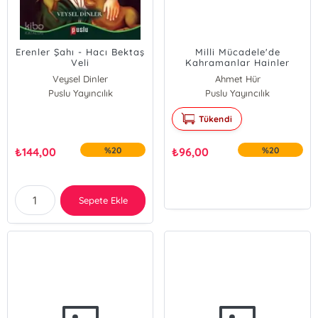
Erenler Şahı - Hacı Bektaş
Milli Mücadele'de
Veli
Kahramanlar Hainler
Veysel Dinler
Ahmet Hür
Puslu Yayıncılık
Puslu Yayıncılık
Tükendi
₺
144,00
%20
₺
96,00
%20
Sepete Ekle