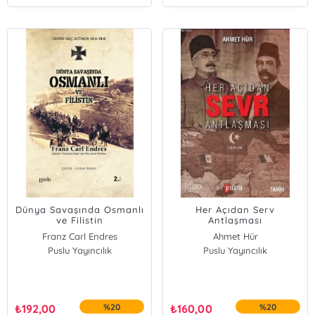
Dünya Savaşında Osmanlı
Her Açıdan Serv
ve Filistin
Antlaşması
Franz Carl Endres
Ahmet Hür
Puslu Yayıncılık
Puslu Yayıncılık
₺
192,00
%20
₺
160,00
%20