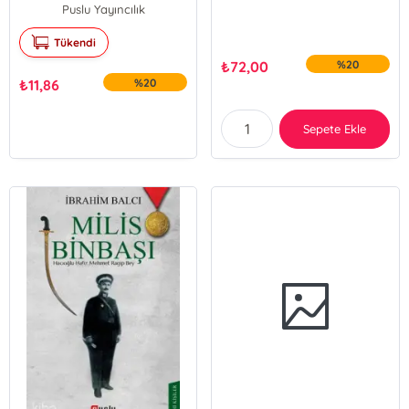
Puslu Yayıncılık
Tükendi
₺
72,00
%20
₺
11,86
%20
Sepete Ekle