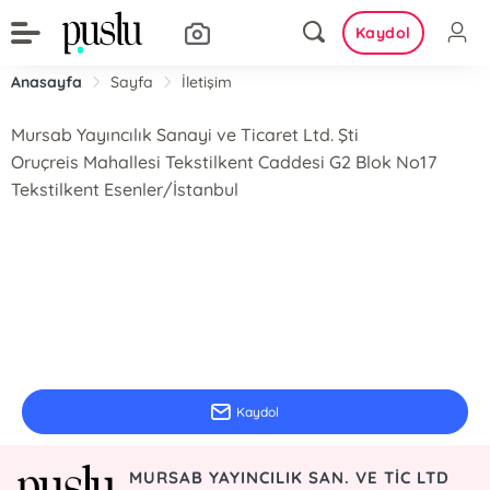
Kaydol
Anasayfa
Sayfa
İletişim
Mursab Yayıncılık Sanayi ve Ticaret Ltd. Şti
Oruçreis Mahallesi Tekstilkent Caddesi G2 Blok No17
Tekstilkent Esenler/İstanbul
E-Bülten Kayıt
Güncel bilgiler için kayıt olunuz
Kaydol
MURSAB YAYINCILIK SAN. VE TİC LTD