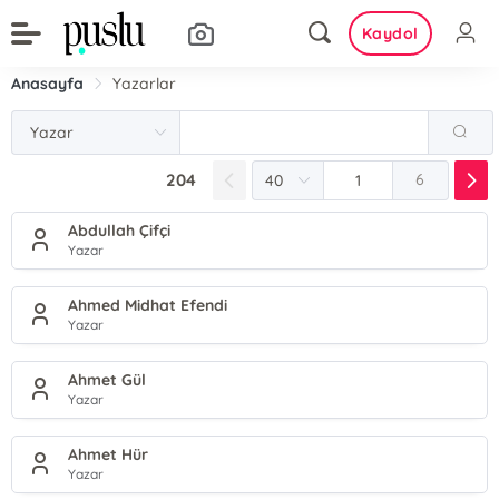
Kaydol
Anasayfa
Yazarlar
204
6
Abdullah Çifçi
Yazar
Ahmed Midhat Efendi
Yazar
Ahmet Gül
Yazar
Ahmet Hür
Yazar