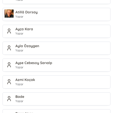
Atillâ Dorsay
Yazar
Ayça Kara
Yazar
Ayla Özaygen
Yazar
Ayşe Cebesoy Sarıalp
Yazar
Azmi Koçak
Yazar
Bade
Yazar