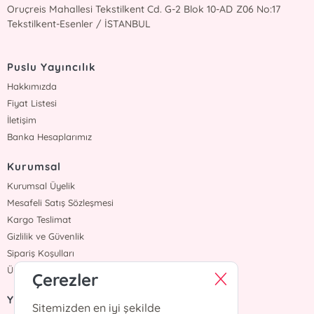
Oruçreis Mahallesi Tekstilkent Cd. G-2 Blok 10-AD Z06 No:17
Tekstilkent-Esenler / İSTANBUL
Puslu Yayıncılık
Hakkımızda
Fiyat Listesi
İletişim
Banka Hesaplarımız
Kurumsal
Kurumsal Üyelik
Mesafeli Satış Sözleşmesi
Kargo Teslimat
Gizlilik ve Güvenlik
Sipariş Koşulları
Üyelik Sözleşmesi
Çerezler
Yazarlar
Sitemizden en iyi şekilde