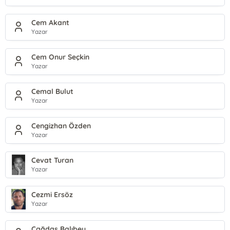
Cem Akant
Yazar
Cem Onur Seçkin
Yazar
Cemal Bulut
Yazar
Cengizhan Özden
Yazar
Cevat Turan
Yazar
Cezmi Ersöz
Yazar
Çağdaş Balıbey