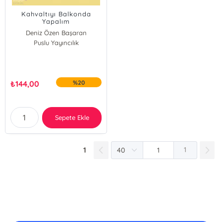
Kahvaltıyı Balkonda
Yapalım
Deniz Özen Başaran
Puslu Yayıncılık
₺
144,00
%20
Sepete Ekle
1
1
E-Bülten Kayıt
Güncel bilgiler için kayıt olunuz