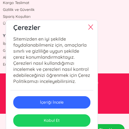
Kargo Teslimat
Gizlilik ve Güvenlik
Sipariş Koşulları
Üyelik Sözleşmesi
Çerezler
Yazarlar
Sitemizden en iyi şekilde
İbrahim Balcı
faydalanabilmeniz için, amaçlarla
Grimm Kardeşler
sınırlı ve gizliliğe uygun şekilde
çerez konumlandırmaktayız.
Ahmet Hür
Çerezleri nasıl kullandığımızı
Erdem Yücel
incelemek ve çerezleri nasıl kontrol
edebileceğinizi öğrenmek için Çerez
Politikamızı inceleyebilirsiniz.
pusluyayincilik@gmail.com
0 532 605 97 82
İçeriği İncele
ONSO
Tasarım & Uygulama
Kabul Et