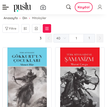
Kaydol
Anasayfa
Din
Mitolojiler
Filtre
3
1