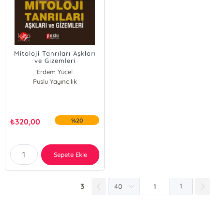
Mitoloji Tanrıları Aşkları
ve Gizemleri
Erdem Yücel
Puslu Yayıncılık
₺
320,00
%20
Sepete Ekle
3
1