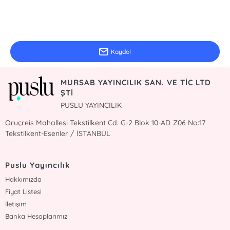
E-Bülten Kayıt
Güncel bilgiler için kayıt olunuz
Kaydol
MURSAB YAYINCILIK SAN. VE TİC LTD
ŞTİ
PUSLU YAYINCILIK
Oruçreis Mahallesi Tekstilkent Cd. G-2 Blok 10-AD Z06 No:17
Tekstilkent-Esenler / İSTANBUL
Puslu Yayıncılık
Hakkımızda
Fiyat Listesi
İletişim
Banka Hesaplarımız