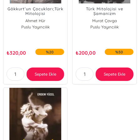
Gökkurt’un Çocukları;Türk
Türk Mitolojisi ve
Mitolojisi
Şamanizm
Ahmet Hür
Murat Çavga
Puslu Yayıncılık
Puslu Yayıncılık
₺
320,00
%20
₺
200,00
%50
Sepete Ekle
Sepete Ekle