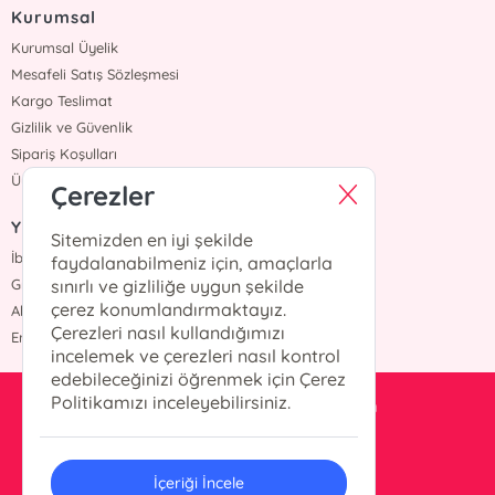
Kurumsal
Kurumsal Üyelik
Mesafeli Satış Sözleşmesi
Kargo Teslimat
Gizlilik ve Güvenlik
Sipariş Koşulları
Üyelik Sözleşmesi
Çerezler
Yazarlar
Sitemizden en iyi şekilde
İbrahim Balcı
faydalanabilmeniz için, amaçlarla
Grimm Kardeşler
sınırlı ve gizliliğe uygun şekilde
çerez konumlandırmaktayız.
Ahmet Hür
Çerezleri nasıl kullandığımızı
Erdem Yücel
incelemek ve çerezleri nasıl kontrol
edebileceğinizi öğrenmek için Çerez
Politikamızı inceleyebilirsiniz.
pusluyayincilik@gmail.com
0 532 605 97 82
İçeriği İncele