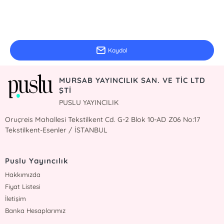
E-Bülten Kayıt
Güncel bilgiler için kayıt olunuz
Kaydol
MURSAB YAYINCILIK SAN. VE TİC LTD
ŞTİ
PUSLU YAYINCILIK
Oruçreis Mahallesi Tekstilkent Cd. G-2 Blok 10-AD Z06 No:17
Tekstilkent-Esenler / İSTANBUL
Puslu Yayıncılık
Hakkımızda
Fiyat Listesi
İletişim
Banka Hesaplarımız