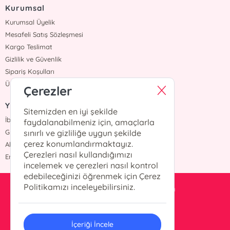
Kurumsal
Kurumsal Üyelik
Mesafeli Satış Sözleşmesi
Kargo Teslimat
Gizlilik ve Güvenlik
Sipariş Koşulları
Üyelik Sözleşmesi
Çerezler
Yazarlar
Sitemizden en iyi şekilde
İbrahim Balcı
faydalanabilmeniz için, amaçlarla
Grimm Kardeşler
sınırlı ve gizliliğe uygun şekilde
çerez konumlandırmaktayız.
Ahmet Hür
Çerezleri nasıl kullandığımızı
Erdem Yücel
incelemek ve çerezleri nasıl kontrol
edebileceğinizi öğrenmek için Çerez
Politikamızı inceleyebilirsiniz.
pusluyayincilik@gmail.com
0 532 605 97 82
İçeriği İncele