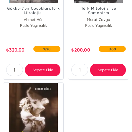
Gökkurt’un Çocukları;Türk
Türk Mitolojisi ve
Mitolojisi
Şamanizm
Ahmet Hür
Murat Çavga
Puslu Yayıncılık
Puslu Yayıncılık
₺
320,00
%20
₺
200,00
%50
Sepete Ekle
Sepete Ekle