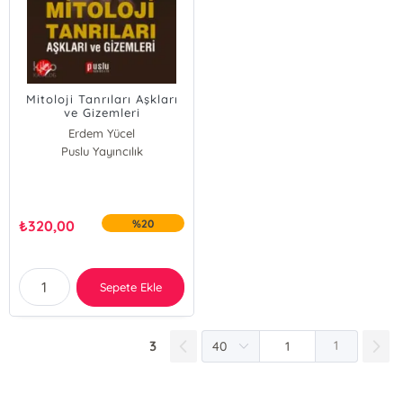
Mitoloji Tanrıları Aşkları
ve Gizemleri
Erdem Yücel
Puslu Yayıncılık
₺
320,00
%20
Sepete Ekle
3
1