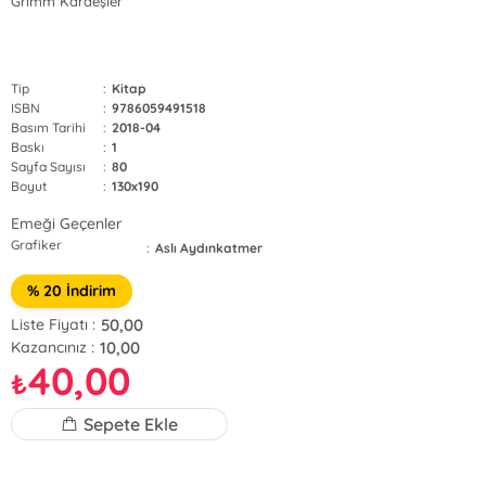
Grimm Kardeşler
Tip
:
Kitap
ISBN
:
9786059491518
Basım Tarihi
:
2018-04
Baskı
:
1
Sayfa Sayısı
:
80
Boyut
:
130x190
Emeği Geçenler
Grafiker
:
Aslı Aydınkatmer
% 20 İndirim
50,00
Liste Fiyatı :
10,00
Kazancınız :
40,00
₺
Sepete Ekle