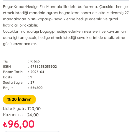
Boya-Kopar-Hediye Et : Mandala ilk defa bu formda. Çocuklar hediye
etmek istediği mandala ayracı boyadıktan sonra alt alta ciltlenmiş 27
mandaladan birini-koparıp- sevdiklerine hediye edebilir ve güzel
hatıralar bırakabilir.
Çocuklar mandalayı boyayıp hediye ederken nesneleri ve kavramları
daha iyi tanıyacak, hediye etmek istediği sevdiklerini de analiz etme
gücü kazanacaktır.
Tip
:
Kitap
ISBN
:
9786258035902
Basım Tarihi
:
2025-04
Baskı
:
1
Sayfa Sayısı
:
27
Boyut
:
65x200
% 20 İndirim
120,00
Liste Fiyatı :
24,00
Kazancınız :
96,00
₺