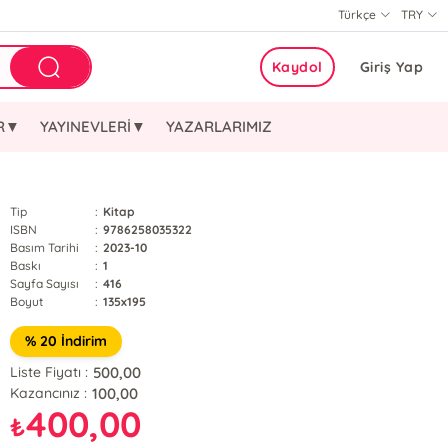
Türkçe
TRY
Kaydol
Giriş Yap
ER▼
YAYINEVLERİ▼
YAZARLARIMIZ
Tip
:
Kitap
ISBN
:
9786258035322
Basım Tarihi
:
2023-10
Baskı
:
1
Sayfa Sayısı
:
416
Boyut
:
135x195
% 20 İndirim
500,00
Liste Fiyatı :
100,00
Kazancınız :
400,00
₺