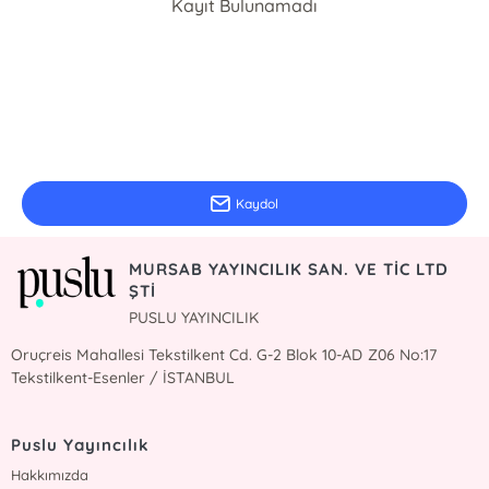
Kayıt Bulunamadı
E-Bülten Kayıt
Güncel bilgiler için kayıt olunuz
Kaydol
MURSAB YAYINCILIK SAN. VE TİC LTD
ŞTİ
PUSLU YAYINCILIK
Oruçreis Mahallesi Tekstilkent Cd. G-2 Blok 10-AD Z06 No:17
Tekstilkent-Esenler / İSTANBUL
Puslu Yayıncılık
Hakkımızda