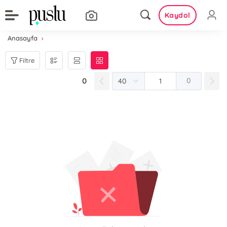
Kaydol
Anasayfa
Filtre
0
0