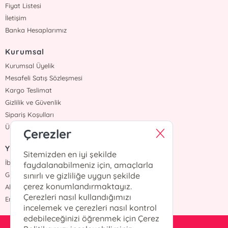
Fiyat Listesi
İletişim
Banka Hesaplarımız
Kurumsal
Kurumsal Üyelik
Mesafeli Satış Sözleşmesi
Kargo Teslimat
Gizlilik ve Güvenlik
Sipariş Koşulları
Üyelik Sözleşmesi
Çerezler
Yazarlar
Sitemizden en iyi şekilde
İbrahim Balcı
faydalanabilmeniz için, amaçlarla
Grimm Kardeşler
sınırlı ve gizliliğe uygun şekilde
çerez konumlandırmaktayız.
Ahmet Hür
Çerezleri nasıl kullandığımızı
Erdem Yücel
incelemek ve çerezleri nasıl kontrol
edebileceğinizi öğrenmek için Çerez