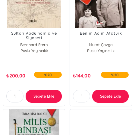
Sultan Abdülhamid ve
Benim Adım Atatürk
Siyaseti
Bernhard Stern
Murat Çavga
Puslu Yayıncılık
Puslu Yayıncılık
₺
200,00
%20
₺
144,00
%20
Sepete Ekle
Sepete Ekle