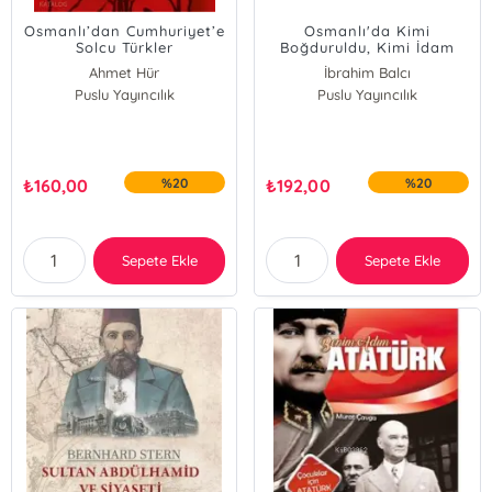
Osmanlı’dan Cumhuriyet’e
Osmanlı'da Kimi
Solcu Türkler
Boğduruldu, Kimi İdam
Edildi, Kimi de...
Ahmet Hür
İbrahim Balcı
Puslu Yayıncılık
Puslu Yayıncılık
₺
160,00
%20
₺
192,00
%20
Sepete Ekle
Sepete Ekle