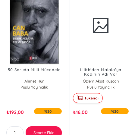
50 Soruda Milli Mücadele
Lilith'den Malala'ya
Kadının Adı Var
Ahmet Hür
Özlem Akşit Kuşcan
Puslu Yayıncılık
Puslu Yayıncılık
Tükendi
₺
192,00
%20
₺
16,00
%20
Sepete Ekle