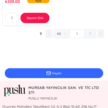
₺
208,00
%20
Sepete Ekle
9
1
E-Bülten Kayıt
Güncel bilgiler için kayıt olunuz
Kaydol
MURSAB YAYINCILIK SAN. VE TİC LTD
ŞTİ
PUSLU YAYINCILIK
Oruçreis Mahallesi Tekstilkent Cd. G-2 Blok 10-AD Z06 No:17