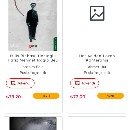
Milis Binbaşı: Hacıoğlu
Her Açıdan Lozan
Hafız Mehmet Ragıp Bey
Konferansı
İbrahim Balcı
Ahmet Hür
Puslu Yayıncılık
Puslu Yayıncılık
Tükendi
Tükendi
₺
79,20
%20
₺
72,00
%20