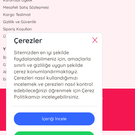
Kurumsal Üyelik
Mesafeli Satış Sözleşmesi
Kargo Teslimat
Gizlilik ve Güvenlik
Sipariş Koşulları
Üyelik Sözleşmesi
Çerezler
Yazarlar
Sitemizden en iyi şekilde
İbrahim Balcı
faydalanabilmeniz için, amaçlarla
Grimm Kardeşler
sınırlı ve gizliliğe uygun şekilde
çerez konumlandırmaktayız.
Ahmet Hür
Çerezleri nasıl kullandığımızı
Erdem Yücel
incelemek ve çerezleri nasıl kontrol
edebileceğinizi öğrenmek için Çerez
Politikamızı inceleyebilirsiniz.
pusluyayincilik@gmail.com
0 532 605 97 82
İçeriği İncele