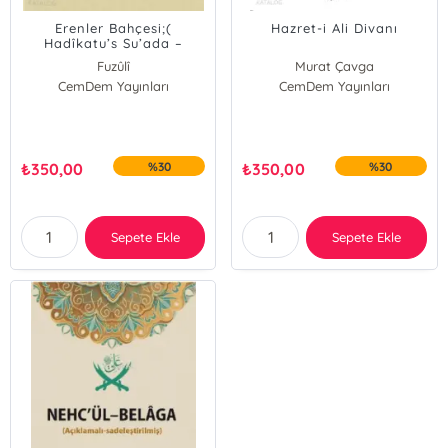
Erenler Bahçesi;(
Hazret-i Ali Divanı
Hadîkatu’s Su’ada –
Kerbelâ’ya Ağıt )
Fuzûlî
Murat Çavga
CemDem Yayınları
CemDem Yayınları
₺
350,00
%30
₺
350,00
%30
Sepete Ekle
Sepete Ekle