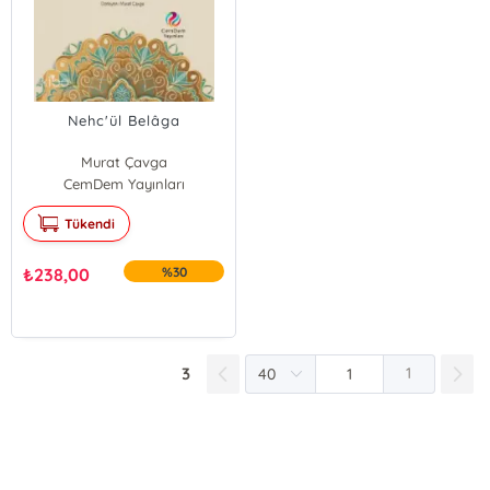
Nehc'ül Belâga
Murat Çavga
CemDem Yayınları
Tükendi
₺
238,00
%30
3
1
E-Bülten Kayıt