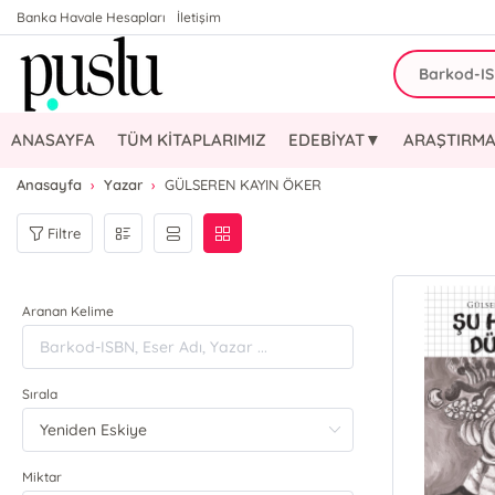
Banka Havale Hesapları
İletişim
ANASAYFA
TÜM KİTAPLARIMIZ
EDEBİYAT▼
ARAŞTIRMA
Anasayfa
Yazar
GÜLSEREN KAYIN ÖKER
Filtre
Aranan Kelime
Sırala
Miktar