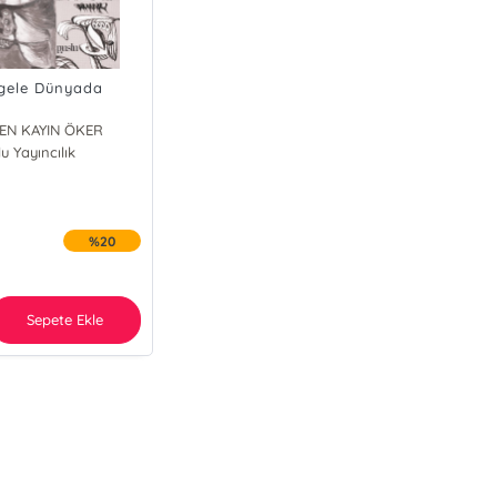
gele Dünyada
EN KAYIN ÖKER
u Yayıncılık
%20
Sepete Ekle