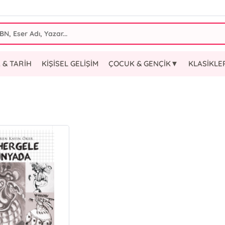
 & TARİH
KİŞİSEL GELİŞİM
ÇOCUK & GENÇİK▼
KLASİKL