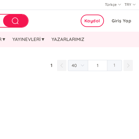
Türkçe
TRY
Kaydol
Giriş Yap
ER▼
YAYINEVLERİ▼
YAZARLARIMIZ
1
1