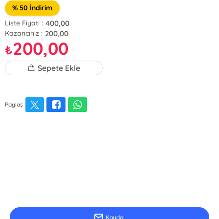
% 50 İndirim
400,00
Liste Fiyatı :
200,00
Kazancınız :
200,00
₺
Sepete Ekle
Paylaş
E-Bülten Kayıt
Güncel bilgiler için kayıt olunuz
Kaydol