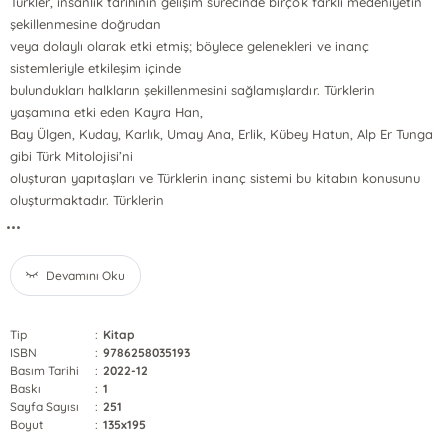
Türkler, insanlık tarihinin gelişim sürecinde birçok farklı medeniyetin
şekillenmesine doğrudan
veya dolaylı olarak etki etmiş; böylece gelenekleri ve inanç
sistemleriyle etkileşim içinde
bulundukları halkların şekillenmesini sağlamışlardır. Türklerin
yaşamına etki eden Kayra Han,
Bay Ülgen, Kuday, Karlık, Umay Ana, Erlik, Kübey Hatun, Alp Er Tunga
gibi Türk Mitolojisi’ni
oluşturan yapıtaşları ve Türklerin inanç sistemi bu kitabın konusunu
oluşturmaktadır. Türklerin
...
Devamını Oku
Tip
:
Kitap
ISBN
:
9786258035193
Basım Tarihi
:
2022-12
Baskı
:
1
Sayfa Sayısı
:
251
Boyut
:
135x195