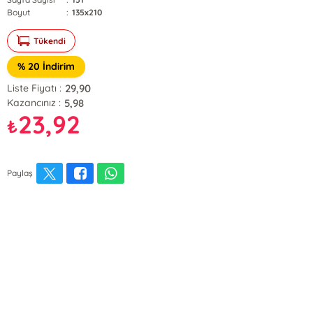
Boyut
:
135x210
Tükendi
% 20 İndirim
29,90
Liste Fiyatı :
5,98
Kazancınız :
23,92
₺
Paylaş
E-Bülten Kayıt
Güncel bilgiler için kayıt olunuz