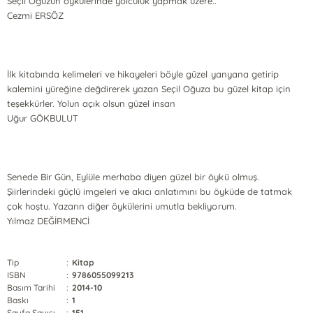
Seçil Oğuzun öykülerinde yolculuk yapmak üzere..
Cezmi ERSÖZ
İlk kitabında kelimeleri ve hikayeleri böyle güzel yanyana getirip
kalemini yüreğine değdirerek yazan Seçil Oğuza bu güzel kitap için
teşekkürler. Yolun açık olsun güzel insan
Uğur GÖKBULUT
Senede Bir Gün, Eylüle merhaba diyen güzel bir öykü olmuş.
Şiirlerindeki güçlü imgeleri ve akıcı anlatımını bu öyküde de tatmak
çok hoştu. Yazarın diğer öykülerini umutla bekliyorum.
Yılmaz DEĞİRMENCİ
Tip
:
Kitap
ISBN
:
9786055099213
Basım Tarihi
:
2014-10
Baskı
:
1
Sayfa Sayısı
:
151