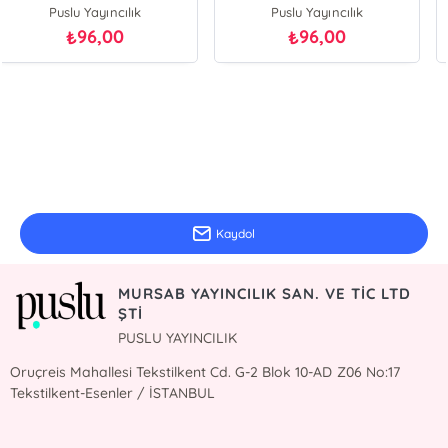
Puslu Yayıncılık
Puslu Yayıncılık
96,00
96,00
₺
₺
E-Bülten Kayıt
Güncel bilgiler için kayıt olunuz
Kaydol
MURSAB YAYINCILIK SAN. VE TİC LTD
ŞTİ
PUSLU YAYINCILIK
Oruçreis Mahallesi Tekstilkent Cd. G-2 Blok 10-AD Z06 No:17
Tekstilkent-Esenler / İSTANBUL