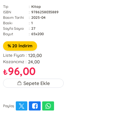
Tip
:
Kitap
ISBN
:
9786258035889
Basım Tarihi
:
2025-04
Baskı
:
1
Sayfa Sayısı
:
27
Boyut
:
65x200
% 20 İndirim
120,00
Liste Fiyatı :
24,00
Kazancınız :
96,00
₺
Sepete Ekle
Paylaş