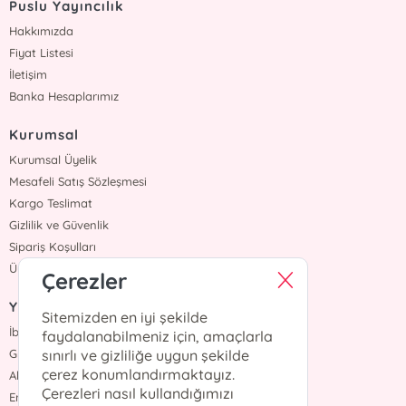
Puslu Yayıncılık
Hakkımızda
Fiyat Listesi
İletişim
Banka Hesaplarımız
Kurumsal
Kurumsal Üyelik
Mesafeli Satış Sözleşmesi
Kargo Teslimat
Gizlilik ve Güvenlik
Sipariş Koşulları
Üyelik Sözleşmesi
Çerezler
Yazarlar
Sitemizden en iyi şekilde
İbrahim Balcı
faydalanabilmeniz için, amaçlarla
Grimm Kardeşler
sınırlı ve gizliliğe uygun şekilde
çerez konumlandırmaktayız.
Ahmet Hür
Çerezleri nasıl kullandığımızı
Erdem Yücel