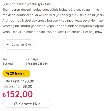
yansıtan eşsiz ayraçlar yaratın!
İlham veren deseni hediye edeceğiniz kişiye göre seçin, ayırın ve
renklerle canlandırın. Arkasına hediye edeceğiniz kişinin adını yazın.
Ardından bu kişisel dokunuşu başucu kitabınıza veya sevdiklerinize
vereceğiniz kitaba yerleştirin veya koparıp sadece boyanmış ayracı
...
verin. Renkli kalemler, pastel tonlar, keçeli kalemler... Her şey mü
Devamını Oku
Tip
:
Kırtasiye
Barkod
:
9786258035964
% 20 İndirim
190,00
Liste Fiyatı :
38,00
Kazancınız :
152,00
₺
Sepete Ekle