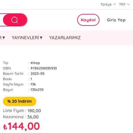
Türkçe
TRY
Kaydol
Giriş Yap
ER▼
YAYINEVLERİ▼
YAZARLARIMIZ
Tip
:
Kitap
ISBN
:
9786258035933
Basım Tarihi
:
2025-05
Baskı
:
1
Sayfa Sayısı
:
136
Boyut
:
135x210
% 20 İndirim
180,00
Liste Fiyatı :
36,00
Kazancınız :
144,00
₺