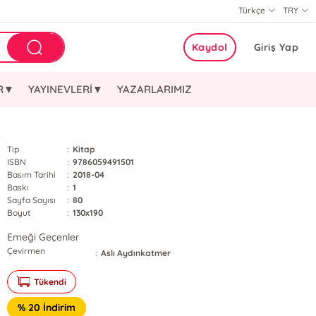
Türkçe
TRY
Kaydol
Giriş Yap
ER▼
YAYINEVLERİ▼
YAZARLARIMIZ
Tip
:
Kitap
ISBN
:
9786059491501
Basım Tarihi
:
2018-04
Baskı
:
1
Sayfa Sayısı
:
80
Boyut
:
130x190
Emeği Geçenler
Çevirmen
:
Aslı Aydınkatmer
Tükendi
% 20 İndirim