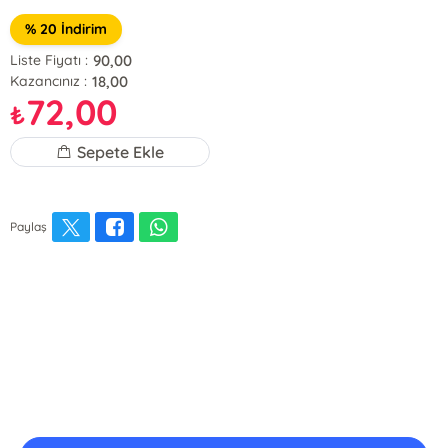
% 20 İndirim
90,00
Liste Fiyatı :
18,00
Kazancınız :
72,00
₺
Sepete Ekle
Paylaş
E-Bülten Kayıt
Güncel bilgiler için kayıt olunuz