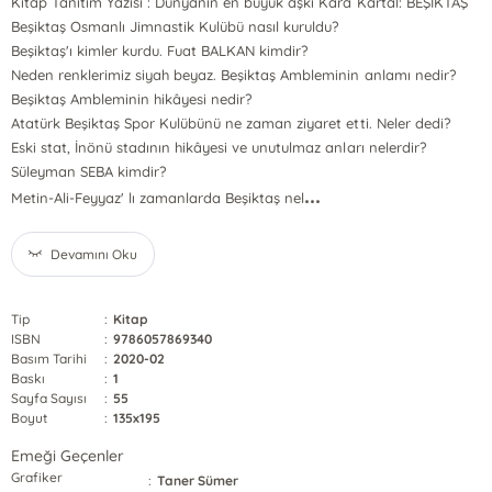
Kitap Tanıtım Yazısı : Dünyanın en büyük aşkı Kara Kartal: BEŞİKTAŞ
Beşiktaş Osmanlı Jimnastik Kulübü nasıl kuruldu?
Beşiktaş'ı kimler kurdu. Fuat BALKAN kimdir?
Neden renklerimiz siyah beyaz. Beşiktaş Ambleminin anlamı nedir?
Beşiktaş Ambleminin hikâyesi nedir?
Atatürk Beşiktaş Spor Kulübünü ne zaman ziyaret etti. Neler dedi?
Eski stat, İnönü stadının hikâyesi ve unutulmaz anları nelerdir?
Süleyman SEBA kimdir?
...
Metin-Ali-Feyyaz' lı zamanlarda Beşiktaş nel
Devamını Oku
Tip
:
Kitap
ISBN
:
9786057869340
Basım Tarihi
:
2020-02
Baskı
:
1
Sayfa Sayısı
:
55
Boyut
:
135x195
Emeği Geçenler
Grafiker
:
Taner Sümer