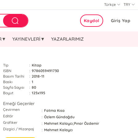
Türkçe
TRY
Kaydol
Giriş Yap
ER▼
YAYINEVLERİ▼
YAZARLARIMIZ
Tip
:
Kitap
ISBN
:
9786059491730
Basım Tarihi
:
2018-11
Baskı
:
1
Sayfa Sayısı
:
80
Boyut
:
125x195
Emeği Geçenler
Çevirmen
:
Fatma Kısa
Editör
:
Özlem Gündoğdu
Grafiker
:
Mehmet Kalaycı;Pınar Özdemir
Dizgici / Mizanpaj
:
Mehmet Kalaycı