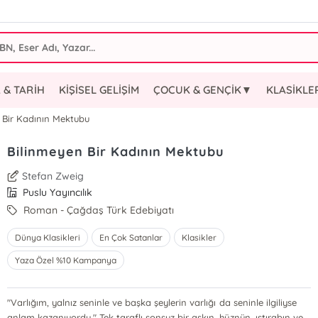
 & TARİH
KİŞİSEL GELİŞİM
ÇOCUK & GENÇİK▼
KLASİKL
 Bir Kadının Mektubu
Bilinmeyen Bir Kadının Mektubu
Stefan Zweig
Puslu Yayıncılık
Roman - Çağdaş Türk Edebiyatı
Dünya Klasikleri
En Çok Satanlar
Klasikler
Yaza Özel %10 Kampanya
"Varlığım, yalnız seninle ve başka şeylerin varlığı da seninle ilgiliyse
anlam kazanıyordu." Tek taraflı sonsuz bir aşkın, hüznün, ıstırabın ve