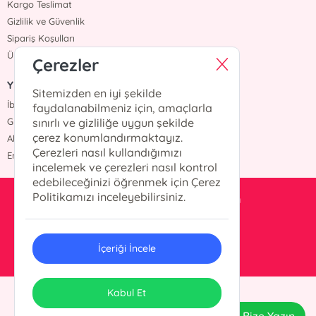
Kargo Teslimat
Gizlilik ve Güvenlik
Sipariş Koşulları
Üyelik Sözleşmesi
Çerezler
Yazarlar
Sitemizden en iyi şekilde
İbrahim Balcı
faydalanabilmeniz için, amaçlarla
Grimm Kardeşler
sınırlı ve gizliliğe uygun şekilde
çerez konumlandırmaktayız.
Ahmet Hür
Çerezleri nasıl kullandığımızı
Erdem Yücel
incelemek ve çerezleri nasıl kontrol
edebileceğinizi öğrenmek için Çerez
Politikamızı inceleyebilirsiniz.
pusluyayincilik@gmail.com
0 532 605 97 82
İçeriği İncele
ONSO
Tasarım & Uygulama
Kabul Et
Bize Yazın