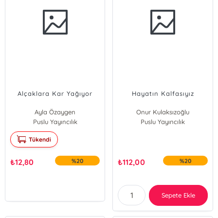
Alçaklara Kar Yağıyor
Hayatın Kalfasıyız
Ayla Özaygen
Onur Kulaksızoğlu
Puslu Yayıncılık
Puslu Yayıncılık
Tükendi
₺
12,80
%20
₺
112,00
%20
Sepete Ekle