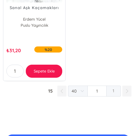
Sanal Aşk Kaçamakları
Erdem Yücel
Puslu Yayıncılık
₺
31,20
%20
Sepete Ekle
15
1
E-Bülten Kayıt
Güncel bilgiler için kayıt olunuz