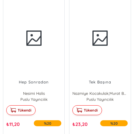
Hep Sonradan
Tek Başına
Nesimi Halis
Nazmiye Kocakulak;Murat Bayar
Puslu Yayıncılık
Nazmiye Kocakulak
Puslu Yayıncılık
Murat Bayar
Tükendi
Tükendi
₺
11,20
%20
₺
23,20
%20