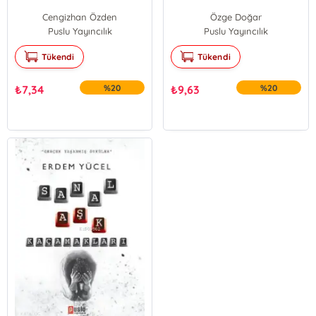
Cengizhan Özden
Özge Doğar
Puslu Yayıncılık
Puslu Yayıncılık
Tükendi
Tükendi
₺
7,34
%20
₺
9,63
%20