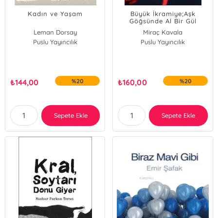
Kadın ve Yaşam
Büyük İkramiye;Aşk
Göğsünde Al Bir Gül
Dikeni Kalbini Delsede Gül
Leman Dorsay
Miraç Kavala
Puslu Yayıncılık
Puslu Yayıncılık
₺
144,00
%20
₺
160,00
%20
Sepete Ekle
Sepete Ekle