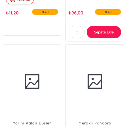
₺
11,20
%20
₺
96,00
%20
Sepete Ekle
Yarım Kalan Düşler
Meraklı Pandora