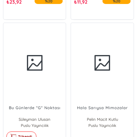
₺
23,92
%20
₺
11,92
%20
Bu Günlerde "G" Noktası
Hala Sarıysa Mimozalar
Süleyman Ulusan
Pelin Macit Kutlu
Puslu Yayıncılık
Puslu Yayıncılık
Tükendi