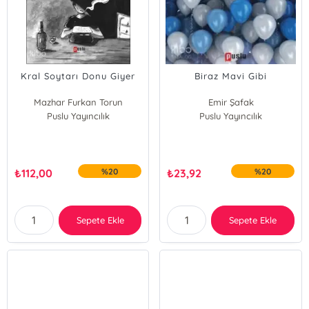
Kral Soytarı Donu Giyer
Biraz Mavi Gibi
Mazhar Furkan Torun
Emir Şafak
Puslu Yayıncılık
Puslu Yayıncılık
₺
112,00
%20
₺
23,92
%20
Sepete Ekle
Sepete Ekle